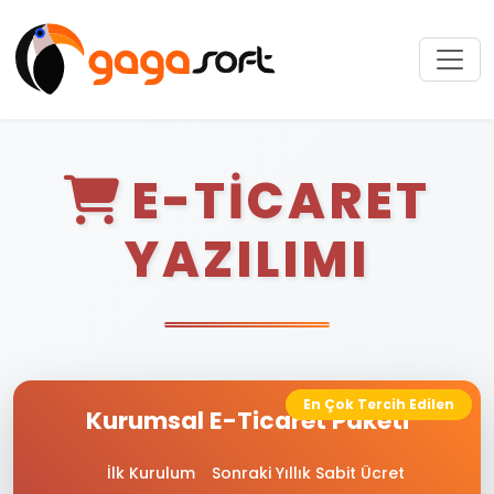
E-TICARET
YAZILIMI
En Çok Tercih Edilen
Kurumsal E-Ticaret Paketi
İlk Kurulum
Sonraki Yıllık Sabit Ücret