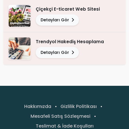
Çiçekçi E-ticaret Web Sitesi
Detayları Gör
Trendyol Hakediş Hesaplama
Detayları Gör
Hakkımızda
•
Gizlilik Politikası
•
Mesafeli Satış Sözleşmesi
•
Teslimat & İade Koşulları