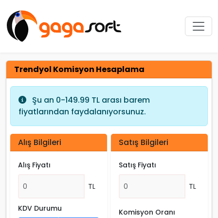
Trendyol Komisyon Hesaplama
Şu an 0-149.99 TL arası barem
fiyatlarından faydalanıyorsunuz.
Alış Bilgileri
Satış Bilgileri
Alış Fiyatı
Satış Fiyatı
TL
TL
KDV Durumu
Komisyon Oranı