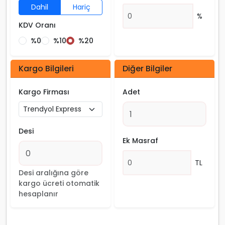
Dahil
Hariç
%
KDV Oranı
%0
%10
%20
Kargo Bilgileri
Diğer Bilgiler
Kargo Firması
Adet
Desi
Ek Masraf
TL
Desi aralığına göre
kargo ücreti otomatik
hesaplanır