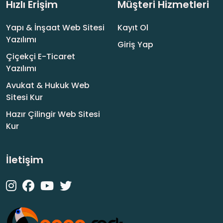
Hızlı Erişim
Müşteri Hizmetleri
panik yapmadan düzenli takip etmek iyi gelir.
Küçük denemelerle hangi fiyat seviyesinde
Yapı & İnşaat Web Sitesi
Kayıt Ol
dönüşüm arttığını izlemek de akıllıca.
Yazılımı
Giriş Yap
Önce büyük resim: Trendyol farklı kategoriler
Çiçekçi E-Ticaret
için farklı komisyon oranları uygular ve oranlar
Yazılımı
zaman zaman kampanya, sezon ya da
Avukat & Hukuk Web
sözleşme şartlarına göre değişir. Bu tablo içinde
Sitesi Kur
trendyol komisyon hesaplama
yaparken önce
ürün satış fiyatını, sonra da olası indirim ve
Hazır Çilingir Web Sitesi
kupon etkilerini gözden geçirmek gerekir.
Kur
Ardından kargo kimin tarafından ödeniyor, iade
oranı kaç, paketleme maliyeti nedir gibi sorular
İletişim
not alınmalı; çünkü
trendyol komisyon
hesaplama
yalnızca yüzdeyle çarpıp geçmek
değildir. Satış fiyatı, komisyon oranı, KDV ve
kargo denklemine göre net kârınız şekillenir; bu
yüzden
trendyol komisyon hesaplama
için tek
bir sihirli formül yok. Yine de temel yaklaşımı